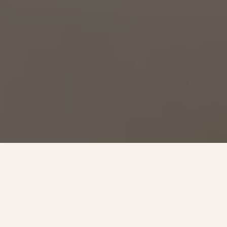
Mit meiner langjährigen Erfahrung als
Diätologin und
Gesundheitswissenschafterin an der
Universitätsklinik Wien stehe ich Ihnen bei
allen Anliegen der Ernährungsmedizin zur